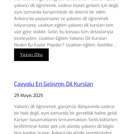
yabancı dil öğrenmek, sadece kişisel gelişim için değil,
aynı zamanda kariyerinizde de önemli bir adım.
Ankara’da yaşıyorsanız ve yabancı dil öğrenmek
istiyorsanız, uzaktan eğitim yabancı dil kursları tam
size göre olabilir. Gelin, bu konuyu tüm detaylarıyla
inceleyelim. Uzaktan Eğitim Yabancı Dil Kursları
Neden Bu Kadar Popüler? Uzaktan eğitim, özellikle…
:
Yazıyı Oku
Ankara
Uzaktan
Eğitim
Yabancı
Çayyolu En Gelişmiş Dil Kursları
Dil
Kursu
29 Mayıs 2025
Yabancı dil öğrenmek, günümüz dünyasında sadece
bir hobi değil, aynı zamanda bir gereklilik haline geldi.
Kariyer basamaklarını tırmanmaktan, farklı kültürleri
keşfetmeye kadar pek çok alanda yabancı dil bilgisi
bize kapılar açıyor. Ankara’nın gözde semtlerinden