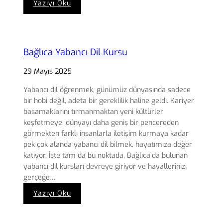
:
Yazıyı Oku
Alacaatlı
Online
İngilizce
Kursu
Bağlıca Yabancı Dil Kursu
29 Mayıs 2025
Yabancı dil öğrenmek, günümüz dünyasında sadece
bir hobi değil, adeta bir gereklilik haline geldi. Kariyer
basamaklarını tırmanmaktan yeni kültürler
keşfetmeye, dünyayı daha geniş bir pencereden
görmekten farklı insanlarla iletişim kurmaya kadar
pek çok alanda yabancı dil bilmek, hayatımıza değer
katıyor. İşte tam da bu noktada, Bağlıca’da bulunan
yabancı dil kursları devreye giriyor ve hayallerinizi
gerçeğe…
:
Yazıyı Oku
Bağlıca
Yabancı