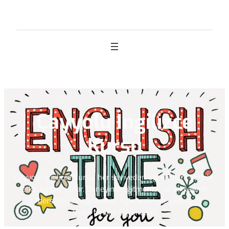
İçeriğe
geç
Çayyolu İngilizce
Kursu
Çayyolu İngilizce Kursu, her seviyeden öğrencilere yönelik
etkili eğitim sunar. Deneyimli eğitmenler ve etkileşimli
derslerle dil öğrenimini eğlenceli hale getirir.
Gelin, birlikte öğrenelim!