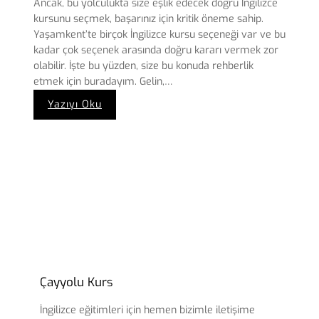
Ancak, bu yolculukta size eşlik edecek doğru İngilizce
kursunu seçmek, başarınız için kritik öneme sahip.
Yaşamkent’te birçok İngilizce kursu seçeneği var ve bu
kadar çok seçenek arasında doğru kararı vermek zor
olabilir. İşte bu yüzden, size bu konuda rehberlik
etmek için buradayım. Gelin,…
:
Yazıyı Oku
Yaşamkent
İngilizce
Kursu
Nasıl
Seçilir?
Çayyolu Kurs
İngilizce eğitimleri için hemen bizimle iletişime