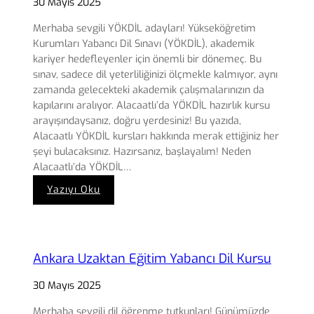
30 Mayıs 2025
Merhaba sevgili YÖKDİL adayları! Yükseköğretim
Kurumları Yabancı Dil Sınavı (YÖKDİL), akademik
kariyer hedefleyenler için önemli bir dönemeç. Bu
sınav, sadece dil yeterliliğinizi ölçmekle kalmıyor, aynı
zamanda gelecekteki akademik çalışmalarınızın da
kapılarını aralıyor. Alacaatlı’da YÖKDİL hazırlık kursu
arayışındaysanız, doğru yerdesiniz! Bu yazıda,
Alacaatlı YÖKDİL kursları hakkında merak ettiğiniz her
şeyi bulacaksınız. Hazırsanız, başlayalım! Neden
Alacaatlı’da YÖKDİL…
:
Yazıyı Oku
Alacaatlı
YÖKDİL
Kursu
Ankara Uzaktan Eğitim Yabancı Dil Kursu
30 Mayıs 2025
Merhaba sevgili dil öğrenme tutkunları! Günümüzde