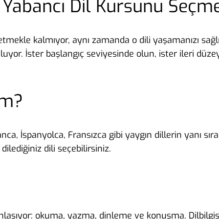
r Yabancı Dil Kursunu Seçm
öğretmekle kalmıyor, aynı zamanda o dili yaşamanızı sa
yor. İster başlangıç seviyesinde olun, ister ileri düz
im?
nca, İspanyolca, Fransızca gibi yaygın dillerin yanı sıra
dilediğiniz dili seçebilirsiniz.
nlaşıyor: okuma, yazma, dinleme ve konuşma. Dilbilgisi