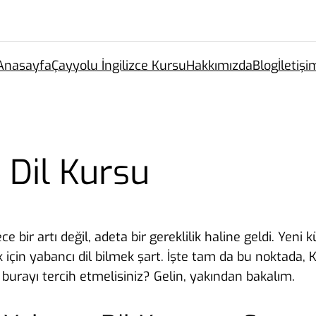
Anasayfa
Çayyolu İngilizce Kursu
Hakkımızda
Blog
İletişi
 Dil Kursu
r artı değil, adeta bir gereklilik haline geldi. Yeni kü
için yabancı dil bilmek şart. İşte tam da bu noktada, 
n burayı tercih etmelisiniz? Gelin, yakından bakalım.