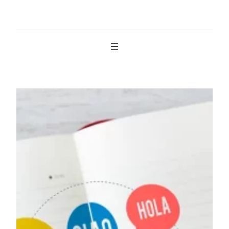
İçeriğe
geç