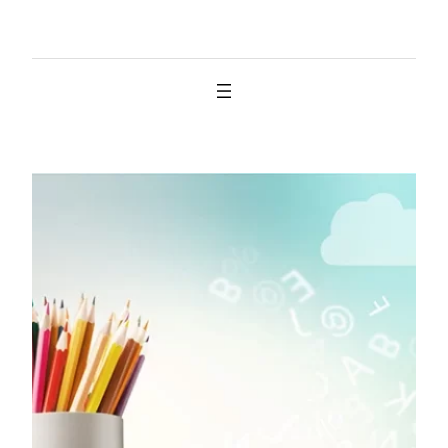
İçeriğe
geç